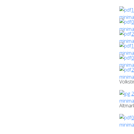
1
0
2
1
0
2
Volkst
2
Altmar
0