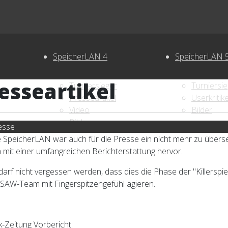
SpeicherLAN 4
SpeicherLAN 
esseartikel
Turniersieger
Turniersi
Presseartikel
Userkritik
Video
Bilder
Bilder
esse
e SpeicherLAN war auch für die Presse ein nicht mehr zu übers
ch mit einer umfangreichen Berichterstattung hervor.
darf nicht vergessen werden, dass dies die Phase der "Killersp
SAW-Team mit Fingerspitzengefühl agieren.
k-Zeitung Vorbericht: