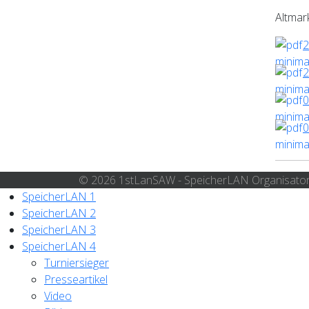
Altmar
2
2
0
0
© 2026 1stLanSAW - SpeicherLAN Organisato
SpeicherLAN 1
SpeicherLAN 2
SpeicherLAN 3
SpeicherLAN 4
Turniersieger
Presseartikel
Video