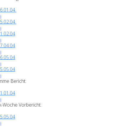
6.01.04
5.02.04
1.02.04
7.04.04
6.05.04
5.05.04
imme Bericht:
1.01.04
k-Woche Vorbericht:
5.05.04